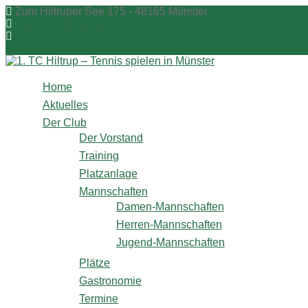
Zum
Zum Hiltruper See 175 - 48165 Münster
Inhalt
info@1tchiltrup.de
springen
Shop
Home
Aktuelles
Der Club
Der Vorstand
Training
Platzanlage
Mannschaften
Damen-Mannschaften
Herren-Mannschaften
Jugend-Mannschaften
Plätze
Gastronomie
Termine