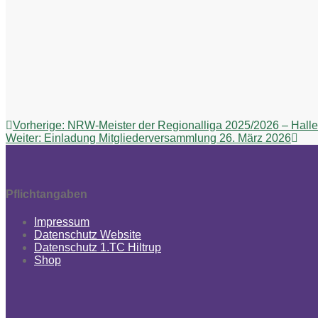
Beitragsnavigation
Vorheriger
Vorherige:
NRW-Meister der Regionalliga 2025/2026 – Hall
Nächster
Beitrag:
Weiter:
Einladung Mitgliederversammlung 26. März 2026
Beitrag:
Pflichtangaben
Impressum
Datenschutz Website
Datenschutz 1.TC Hiltrup
Shop