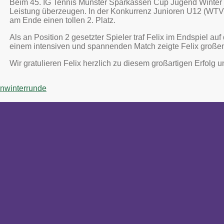
Beim 45. IG Tennis Münster Sparkassen Cup Jugend Winter 2
Leistung überzeugen. In der Konkurrenz Junioren U12 (WTV, M
am Ende einen tollen 2. Platz.
Als an Position 2 gesetzter Spieler traf Felix im Endspiel a
einem intensiven und spannenden Match zeigte Felix großen
Wir gratulieren Felix herzlich zu diesem großartigen Erfolg u
enwinterrunde