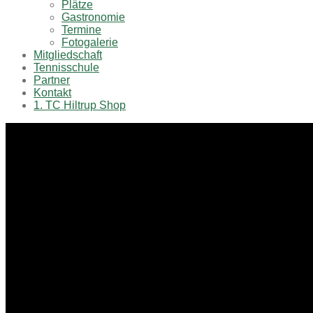
Plätze
Gastronomie
Termine
Fotogalerie
Mitgliedschaft
Tennisschule
Partner
Kontakt
1. TC Hiltrup Shop