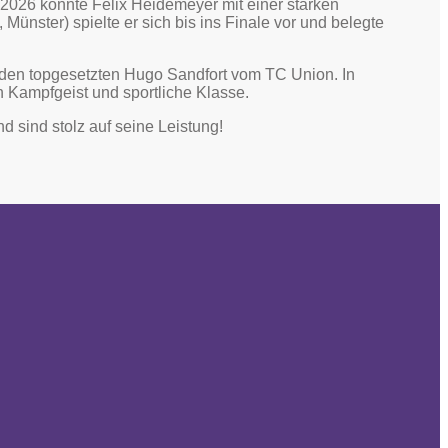
026 konnte Felix Heidemeyer mit einer starken
ünster) spielte er sich bis ins Finale vor und belegte
uf den topgesetzten Hugo Sandfort vom TC Union. In
 Kampfgeist und sportliche Klasse.
nd sind stolz auf seine Leistung!