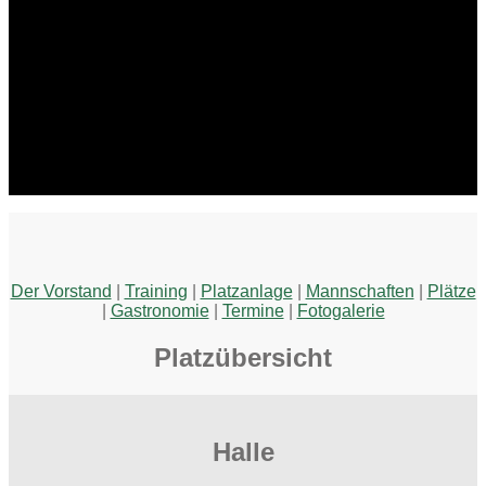
Der Vorstand
|
Training
|
Platzanlage
|
Mannschaften
|
Plätze
|
Gastronomie
|
Termine
|
Fotogalerie
Platzübersicht
Halle