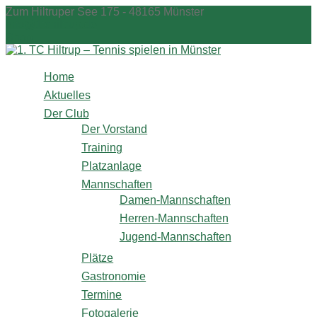
Zum
Zum Hiltruper See 175 - 48165 Münster
Inhalt
info@1tchiltrup.de
springen
Shop
Home
Aktuelles
Der Club
Der Vorstand
Training
Platzanlage
Mannschaften
Damen-Mannschaften
Herren-Mannschaften
Jugend-Mannschaften
Plätze
Gastronomie
Termine
Fotogalerie