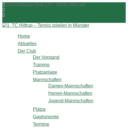
Zum
Zum Hiltruper See 175 - 48165 Münster
Inhalt
info@1tchiltrup.de
springen
Shop
Home
Aktuelles
Der Club
Der Vorstand
Training
Platzanlage
Mannschaften
Damen-Mannschaften
Herren-Mannschaften
Jugend-Mannschaften
Plätze
Gastronomie
Termine