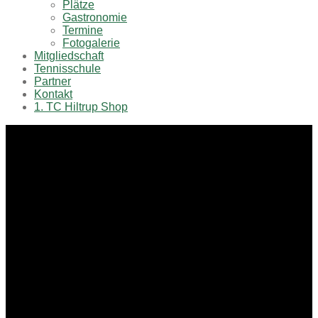
Plätze
Gastronomie
Termine
Fotogalerie
Mitgliedschaft
Tennisschule
Partner
Kontakt
1. TC Hiltrup Shop