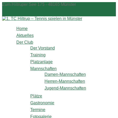
Zum
Zum Hiltruper See 175 - 48165 Münster
Inhalt
info@1tchiltrup.de
springen
Shop
Home
Aktuelles
Der Club
Der Vorstand
Training
Platzanlage
Mannschaften
Damen-Mannschaften
Herren-Mannschaften
Jugend-Mannschaften
Plätze
Gastronomie
Termine
Fotogalerie