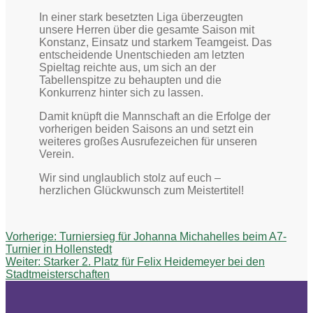
In einer stark besetzten Liga überzeugten
unsere Herren über die gesamte Saison mit
Konstanz, Einsatz und starkem Teamgeist. Das
entscheidende Unentschieden am letzten
Spieltag reichte aus, um sich an der
Tabellenspitze zu behaupten und die
Konkurrenz hinter sich zu lassen.
Damit knüpft die Mannschaft an die Erfolge der
vorherigen beiden Saisons an und setzt ein
weiteres großes Ausrufezeichen für unseren
Verein.
Wir sind unglaublich stolz auf euch –
herzlichen Glückwunsch zum Meistertitel!
Beitragsnavigation
Vorheriger
Vorherige:
Turniersieg für Johanna Michahelles beim A7-
Beitrag:
Turnier in Hollenstedt
Nächster
Weiter:
Starker 2. Platz für Felix Heidemeyer bei den
Beitrag:
Stadtmeisterschaften