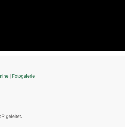
mine
|
Fotogalerie
R geleitet.