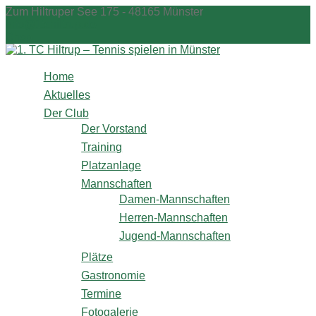
Zum
Zum Hiltruper See 175 - 48165 Münster
Inhalt
info@1tchiltrup.de
springen
Shop
Home
Aktuelles
Der Club
Der Vorstand
Training
Platzanlage
Mannschaften
Damen-Mannschaften
Herren-Mannschaften
Jugend-Mannschaften
Plätze
Gastronomie
Termine
Fotogalerie