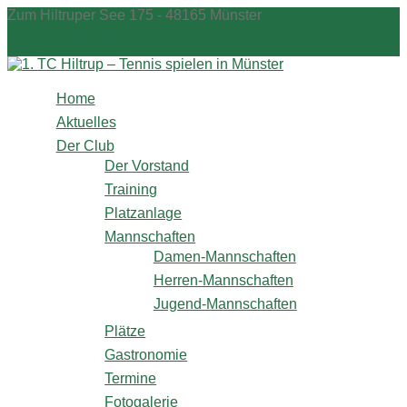
Zum
Zum Hiltruper See 175 - 48165 Münster
Inhalt
info@1tchiltrup.de
springen
Shop
Home
Aktuelles
Der Club
Der Vorstand
Training
Platzanlage
Mannschaften
Damen-Mannschaften
Herren-Mannschaften
Jugend-Mannschaften
Plätze
Gastronomie
Termine
Fotogalerie