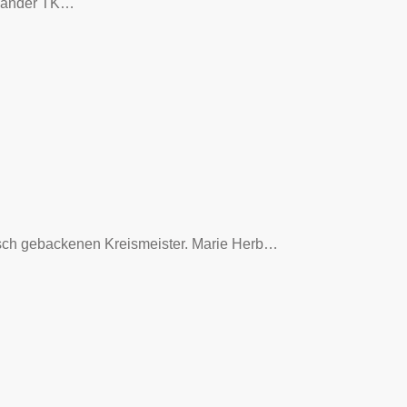
rländer TK…
isch gebackenen Kreismeister. Marie Herb…