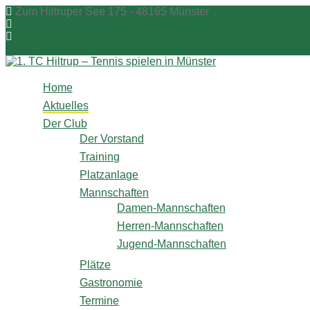
Zum
Zum Hiltruper See 175 - 48165 Münster
Inhalt
info@1tchiltrup.de
springen
Shop
Home
Aktuelles
Der Club
Der Vorstand
Training
Platzanlage
Mannschaften
Damen-Mannschaften
Herren-Mannschaften
Jugend-Mannschaften
Plätze
Gastronomie
Termine