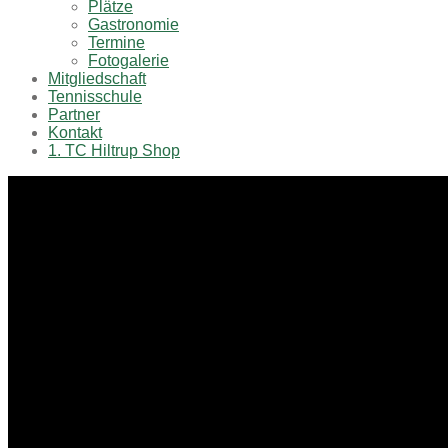
Plätze
Gastronomie
Termine
Fotogalerie
Mitgliedschaft
Tennisschule
Partner
Kontakt
1. TC Hiltrup Shop