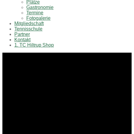
Plätze
Gastronomie
Termine
Fotogalerie
Mitgliedschaft
Tennisschule
Partner
Kontakt
1. TC Hiltrup Shop