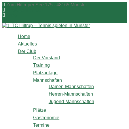
Zum
Zum Hiltruper See 175 - 48165 Münster
Inhalt
info@1tchiltrup.de
springen
Shop
Home
Aktuelles
Der Club
Der Vorstand
Training
Platzanlage
Mannschaften
Damen-Mannschaften
Herren-Mannschaften
Jugend-Mannschaften
Plätze
Gastronomie
Termine