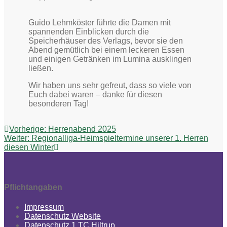
Guido Lehmköster führte die Damen mit
spannenden Einblicken durch die
Speicherhäuser des Verlags, bevor sie den
Abend gemütlich bei einem leckeren Essen
und einigen Getränken im Lumina ausklingen
ließen.
Wir haben uns sehr gefreut, dass so viele von
Euch dabei waren – danke für diesen
besonderen Tag!
Beitragsnavigation
Vorheriger
Vorherige:
Herrenabend 2025
Nächster
Beitrag:
Weiter:
Regionalliga-Heimspieltermine unserer 1. Herren
Beitrag:
diesen Winter
Pflichtangaben
Impressum
Datenschutz Website
Datenschutz 1.TC Hiltrup