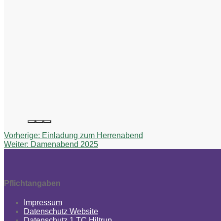
Beitragsnavigation
Vorheriger
Vorherige:
Einladung zum Herrenabend
Nächster
Beitrag:
Weiter:
Damenabend 2025
Beitrag:
Pflichtangaben
Impressum
Datenschutz Website
Datenschutz 1.TC Hiltrup