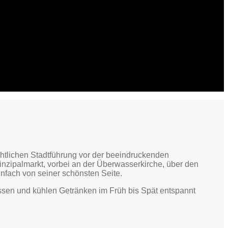
htlichen Stadtführung vor der beeindruckenden
rinzipalmarkt, vorbei an der Überwasserkirche, über den
nfach von seiner schönsten Seite.
sen und kühlen Getränken im Früh bis Spät entspannt