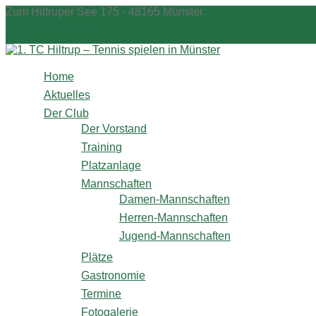
Zum
Zum Hiltruper See 175 - 48165 Münster
Inhalt
info@1tchiltrup.de
springen
Shop
Home
Aktuelles
Der Club
Der Vorstand
Training
Platzanlage
Mannschaften
Damen-Mannschaften
Herren-Mannschaften
Jugend-Mannschaften
Plätze
Gastronomie
Termine
Fotogalerie