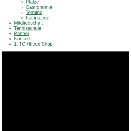
Plätze
Gastronomie
Termine
Fotogalerie
Mitgliedschaft
Tennisschule
Partner
Kontakt
1. TC Hiltrup Shop