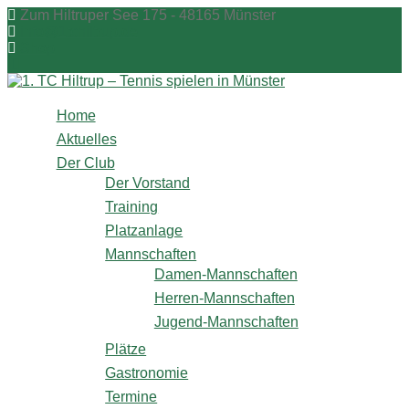
Zum
Zum Hiltruper See 175 - 48165 Münster
Inhalt
info@1tchiltrup.de
springen
Shop
Home
Aktuelles
Der Club
Der Vorstand
Training
Platzanlage
Mannschaften
Damen-Mannschaften
Herren-Mannschaften
Jugend-Mannschaften
Plätze
Gastronomie
Termine