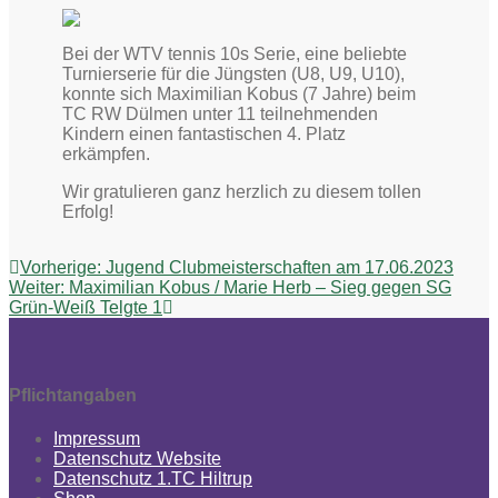
Bei der WTV tennis 10s Serie, eine beliebte
Turnierserie für die Jüngsten (U8, U9, U10),
konnte sich Maximilian Kobus (7 Jahre) beim
TC RW Dülmen unter 11 teilnehmenden
Kindern einen fantastischen 4. Platz
erkämpfen.
Wir gratulieren ganz herzlich zu diesem tollen
Erfolg!
Beitragsnavigation
Vorheriger
Vorherige:
Jugend Clubmeisterschaften am 17.06.2023
Nächster
Beitrag:
Weiter:
Maximilian Kobus / Marie Herb – Sieg gegen SG
Beitrag:
Grün-Weiß Telgte 1
Pflichtangaben
Impressum
Datenschutz Website
Datenschutz 1.TC Hiltrup