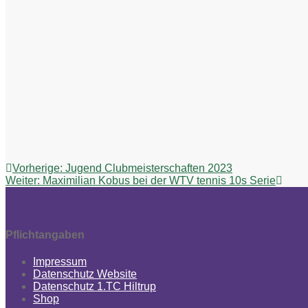
Beitragsnavigation
Vorheriger
Vorherige:
Jugend Clubmeisterschaften 2023
Nächster
Beitrag:
Weiter:
Maximilian Kobus bei der WTV tennis 10s Serie
Beitrag:
Pflichtangaben
Impressum
Datenschutz Website
Datenschutz 1.TC Hiltrup
Shop