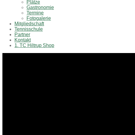
Plätze
Gastronomie
Termine
Fotogalerie
Mitgliedschaft
Tennisschule
Partner
Kontakt
1. TC Hiltrup Shop