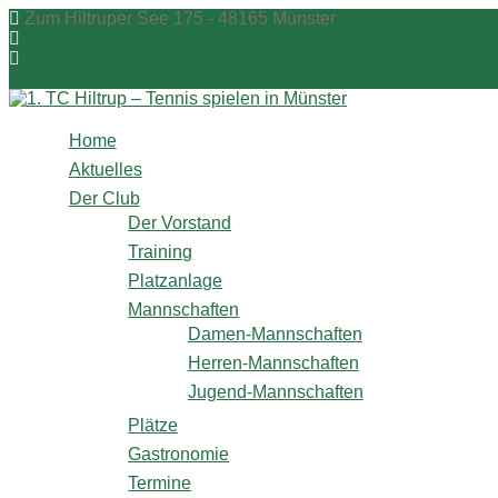
Zum
Zum Hiltruper See 175 - 48165 Münster
Inhalt
info@1tchiltrup.de
springen
Shop
Home
Aktuelles
Der Club
Der Vorstand
Training
Platzanlage
Mannschaften
Damen-Mannschaften
Herren-Mannschaften
Jugend-Mannschaften
Plätze
Gastronomie
Termine