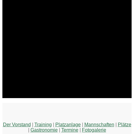
Der Vorstand
|
Training
|
Platzanlage
|
Mannschaften
|
Plätze
|
Gastronomie
|
Termine
|
Fotogalerie