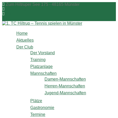
Zum
Zum Hiltruper See 175 - 48165 Münster
Inhalt
info@1tchiltrup.de
springen
Shop
Home
Aktuelles
Der Club
Der Vorstand
Training
Platzanlage
Mannschaften
Damen-Mannschaften
Herren-Mannschaften
Jugend-Mannschaften
Plätze
Gastronomie
Termine