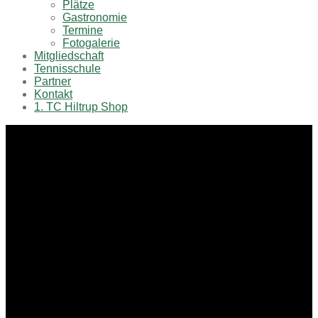
Plätze
Gastronomie
Termine
Fotogalerie
Mitgliedschaft
Tennisschule
Partner
Kontakt
1. TC Hiltrup Shop