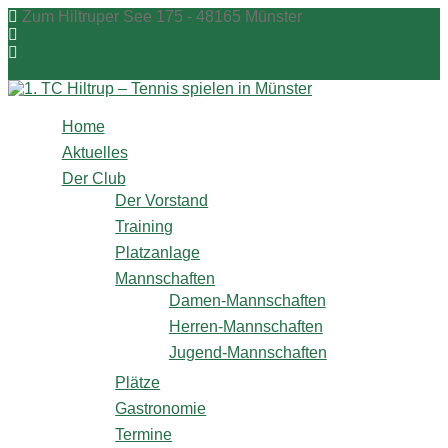
Zum
Zum Hiltruper See 175 - 48165 Münster
Inhalt
info@1tchiltrup.de
springen
Shop
Home
Aktuelles
Der Club
Der Vorstand
Training
Platzanlage
Mannschaften
Damen-Mannschaften
Herren-Mannschaften
Jugend-Mannschaften
Plätze
Gastronomie
Termine