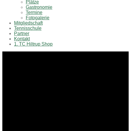
Plätze
Gastronomie
Termine
Fotogalerie
Mitgliedschaft
Tennisschule
Partner
Kontakt
1. TC Hiltrup Shop