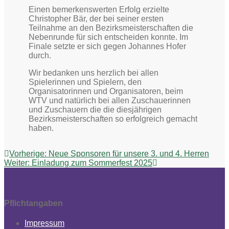
Einen bemerkenswerten Erfolg erzielte
Christopher Bär, der bei seiner ersten
Teilnahme an den Bezirksmeisterschaften die
Nebenrunde für sich entscheiden konnte. Im
Finale setzte er sich gegen Johannes Hofer
durch.
Wir bedanken uns herzlich bei allen
Spielerinnen und Spielern, den
Organisatorinnen und Organisatoren, beim
WTV und natürlich bei allen Zuschauerinnen
und Zuschauern die die diesjährigen
Bezirksmeisterschaften so erfolgreich gemacht
haben.
Beitragsnavigation
Vorheriger
Vorherige:
Neue Sponsoren für unsere 3. und 4. Herren
Nächster
Beitrag:
Weiter:
Einladung zum Sommerfest 2025
Beitrag:
Pflichtangaben
Impressum