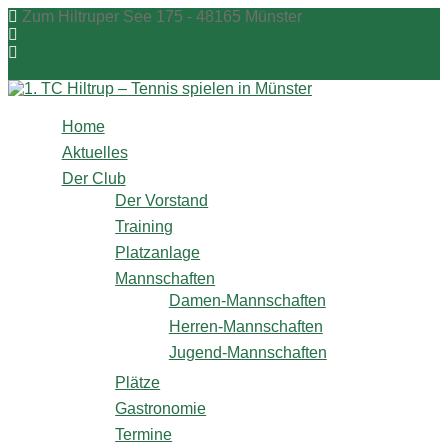
Zum
Zum Hiltruper See 175 - 48165 Münster
Inhalt
info@1tchiltrup.de
springen
Shop
Home
Aktuelles
Der Club
Der Vorstand
Training
Platzanlage
Mannschaften
Damen-Mannschaften
Herren-Mannschaften
Jugend-Mannschaften
Plätze
Gastronomie
Termine