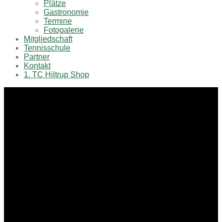
Plätze
Gastronomie
Termine
Fotogalerie
Mitgliedschaft
Tennisschule
Partner
Kontakt
1. TC Hiltrup Shop