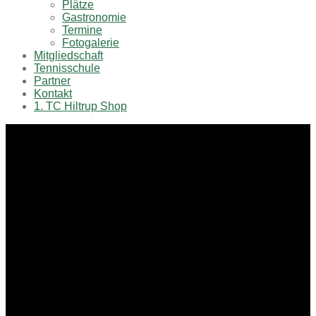
Plätze
Gastronomie
Termine
Fotogalerie
Mitgliedschaft
Tennisschule
Partner
Kontakt
1. TC Hiltrup Shop