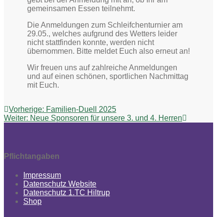
gemeinsamen Essen teilnehmt.
Die Anmeldungen zum Schleifchenturnier am
29.05., welches aufgrund des Wetters leider
nicht stattfinden konnte, werden nicht
übernommen. Bitte meldet Euch also erneut an!
Wir freuen uns auf zahlreiche Anmeldungen
und auf einen schönen, sportlichen Nachmittag
mit Euch.
Beitragsnavigation
Vorheriger
Vorherige:
Familien-Duell 2025
Nächster
Beitrag:
Weiter:
Neue Sponsoren für unsere 3. und 4. Herren
Beitrag:
Pflichtangaben
Impressum
Datenschutz Website
Datenschutz 1.TC Hiltrup
Shop