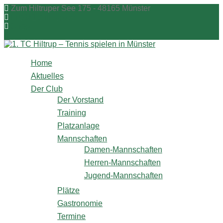
Zum
Zum Hiltruper See 175 - 48165 Münster
Inhalt
info@1tchiltrup.de
springen
Shop
Home
Aktuelles
Der Club
Der Vorstand
Training
Platzanlage
Mannschaften
Damen-Mannschaften
Herren-Mannschaften
Jugend-Mannschaften
Plätze
Gastronomie
Termine