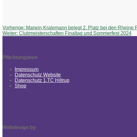
Beitragsnavigation
Vorheriger
Vorherige:
Marwin Kralemann belegt 2. Platz bei den Rheine
Nächster
Beitrag:
Weiter:
Clubmeisterschaften Finaltag und Sommerfest 2024
Beitrag:
Pflichtangaben
Impressum
Datenschutz Website
Datenschutz 1.TC Hiltrup
Shop
Webdesign by