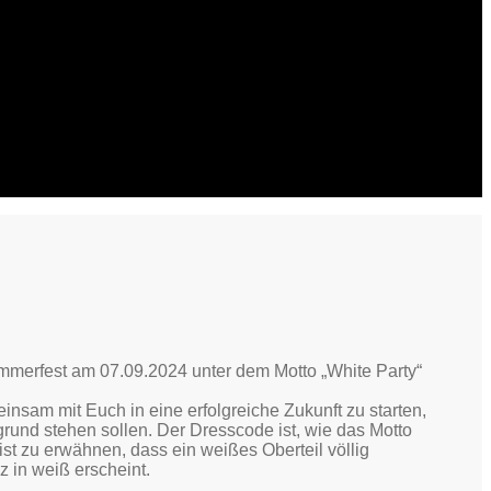
mmerfest am 07.09.2024 unter dem Motto „White Party“
nsam mit Euch in eine erfolgreiche Zukunft zu starten,
rund stehen sollen. Der Dresscode ist, wie das Motto
ist zu erwähnen, dass ein weißes Oberteil völlig
z in weiß erscheint.