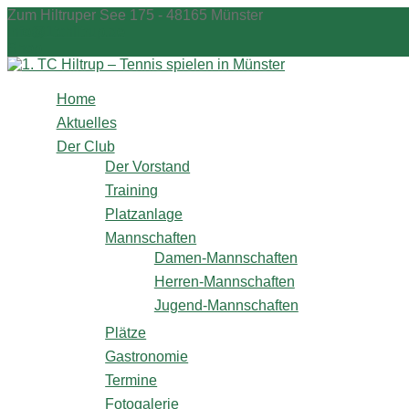
Zum
Zum Hiltruper See 175 - 48165 Münster
Inhalt
info@1tchiltrup.de
springen
Shop
Home
Aktuelles
Der Club
Der Vorstand
Training
Platzanlage
Mannschaften
Damen-Mannschaften
Herren-Mannschaften
Jugend-Mannschaften
Plätze
Gastronomie
Termine
Fotogalerie