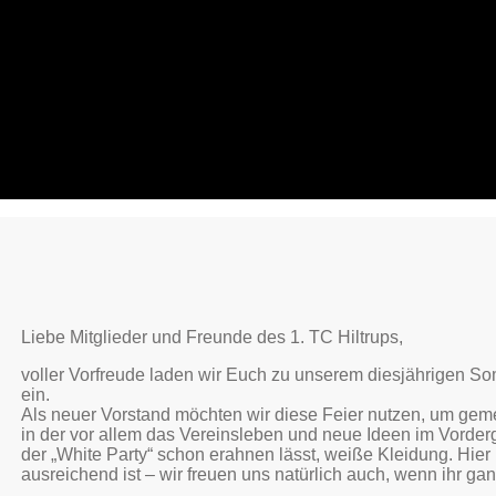
Liebe Mitglieder und Freunde des 1. TC Hiltrups,
voller Vorfreude laden wir Euch zu unserem diesjährigen So
ein.
Als neuer Vorstand möchten wir diese Feier nutzen, um gemei
in der vor allem das Vereinsleben und neue Ideen im Vorderg
der „White Party“ schon erahnen lässt, weiße Kleidung. Hier 
ausreichend ist – wir freuen uns natürlich auch, wenn ihr gan