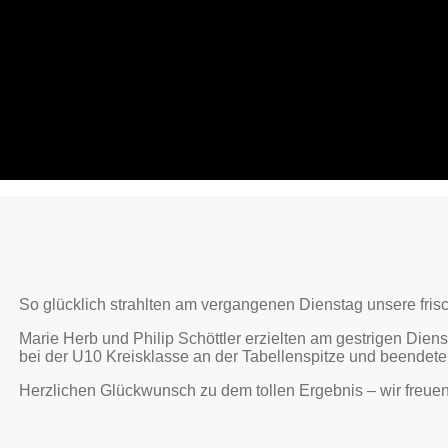
So glücklich strahlten am vergangenen Dienstag unsere fris
Marie Herb und Philip Schöttler erzielten am gestrigen Dien
bei der U10 Kreisklasse an der Tabellenspitze und beendete
Herzlichen Glückwunsch zu dem tollen Ergebnis – wir freuen