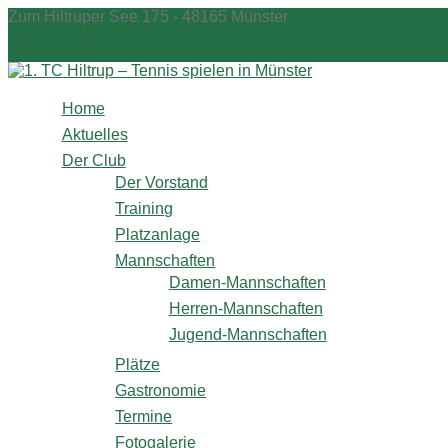
Zum
Zum Hiltruper See 175 - 48165 Münster
Inhalt
info@1tchiltrup.de
springen
Shop
Home
Aktuelles
Der Club
Der Vorstand
Training
Platzanlage
Mannschaften
Damen-Mannschaften
Herren-Mannschaften
Jugend-Mannschaften
Plätze
Gastronomie
Termine
Fotogalerie