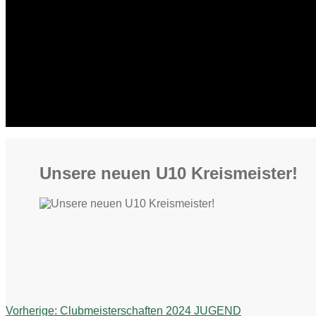
Unsere neuen U10 Kreismeister!
Beitragsnavigation
Vorheriger
Vorherige:
Clubmeisterschaften 2024 JUGEND