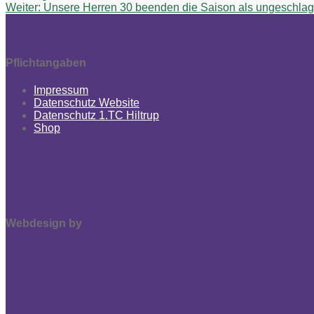
Nächster
Beitrag:
Weiter:
Unsere Herren 30 beenden die Saison als ungeschla
Beitrag:
Pflichtangaben
Impressum
Datenschutz Website
Datenschutz 1.TC Hiltrup
Shop
Webdesign by