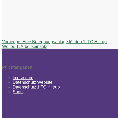
Beitragsnavigation
Vorheriger
Vorherige:
Eine Beregnungsanlage für den 1. TC Hiltrup
Nächster
Beitrag:
Weiter:
1. Arbeitseinsatz
Beitrag:
Pflichtangaben
Impressum
Datenschutz Website
Datenschutz 1.TC Hiltrup
Shop