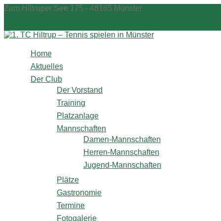
Zum
Zum Hiltruper See 175 - 48165 Münster
Inhalt
info@1tchiltrup.de
springen
Shop
Home
Aktuelles
Der Club
Der Vorstand
Training
Platzanlage
Mannschaften
Damen-Mannschaften
Herren-Mannschaften
Jugend-Mannschaften
Plätze
Gastronomie
Termine
Fotogalerie