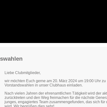
dswahlen
Liebe Clubmitglieder,
wir möchten Euch gerne am 20. März 2024 um 19:00 Uhr zu 
Vorstandswahlen in unser Clubhaus einladen.
Nach vielen Jahren der ehrenamtlichen Tätigkeit wird der a
zurücktreten und den Weg freimachen für die nächste Generat
junges, engagiertes Team zusammengefunden, das sich für d
wird. Wir begrüßen dies sehr!