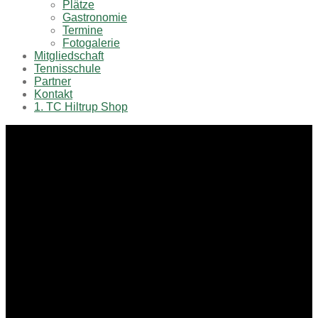
Plätze
Gastronomie
Termine
Fotogalerie
Mitgliedschaft
Tennisschule
Partner
Kontakt
1. TC Hiltrup Shop