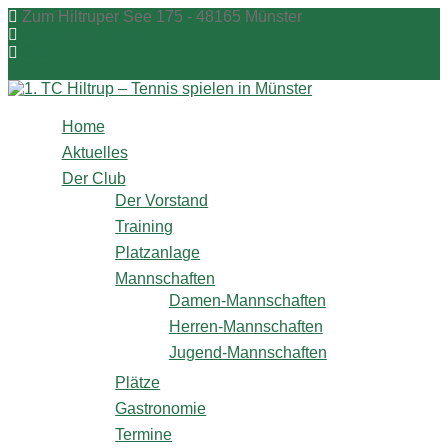
Zum
Zum Hiltruper See 175 - 48165 Münster
Inhalt
info@1tchiltrup.de
springen
Shop
Home
Aktuelles
Der Club
Der Vorstand
Training
Platzanlage
Mannschaften
Damen-Mannschaften
Herren-Mannschaften
Jugend-Mannschaften
Plätze
Gastronomie
Termine