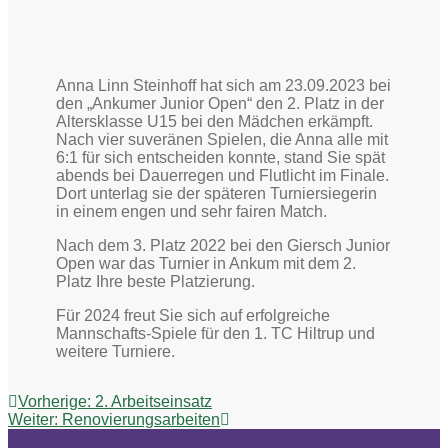
Anna Linn Steinhoff hat sich am 23.09.2023 bei
den „Ankumer Junior Open“ den 2. Platz in der
Altersklasse U15 bei den Mädchen erkämpft.
Nach vier suveränen Spielen, die Anna alle mit
6:1 für sich entscheiden konnte, stand Sie spät
abends bei Dauerregen und Flutlicht im Finale.
Dort unterlag sie der späteren Turniersiegerin
in einem engen und sehr fairen Match.
Nach dem 3. Platz 2022 bei den Giersch Junior
Open war das Turnier in Ankum mit dem 2.
Platz Ihre beste Platzierung.
Für 2024 freut Sie sich auf erfolgreiche
Mannschafts-Spiele für den 1. TC Hiltrup und
weitere Turniere.
Beitragsnavigation
Vorheriger
Vorherige:
2. Arbeitseinsatz
Nächster
Beitrag:
Weiter:
Renovierungsarbeiten
Beitrag: