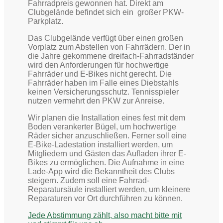
Fahrradpreis gewonnen hat. Direkt am
Clubgelände befindet sich ein großer PKW-
Parkplatz.
Das Clubgelände verfügt über einen großen
Vorplatz zum Abstellen von Fahrrädern. Der in
die Jahre gekommene dreifach-Fahrradständer
wird den Anforderungen für hochwertige
Fahrräder und E-Bikes nicht gerecht. Die
Fahrräder haben im Falle eines Diebstahls
keinen Versicherungsschutz. Tennisspieler
nutzen vermehrt den PKW zur Anreise.
Wir planen die Installation eines fest mit dem
Boden verankerter Bügel, um hochwertige
Räder sicher anzuschließen. Ferner soll eine
E-Bike-Ladestation installiert werden, um
Mitgliedern und Gästen das Aufladen ihrer E-
Bikes zu ermöglichen. Die Aufnahme in eine
Lade-App wird die Bekanntheit des Clubs
steigern. Zudem soll eine Fahrrad-
Reparatursäule installiert werden, um kleinere
Reparaturen vor Ort durchführen zu können.
J
e
d
e
A
b
s
t
i
m
m
u
n
g
z
ä
h
l
t
,
a
l
s
o
m
a
c
h
t
b
i
t
t
e
m
i
t