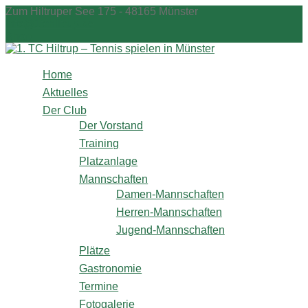
Zum
Zum Hiltruper See 175 - 48165 Münster
Inhalt
info@1tchiltrup.de
springen
Shop
Home
Aktuelles
Der Club
Der Vorstand
Training
Platzanlage
Mannschaften
Damen-Mannschaften
Herren-Mannschaften
Jugend-Mannschaften
Plätze
Gastronomie
Termine
Fotogalerie