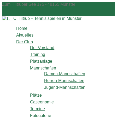
Zum
Zum Hiltruper See 175 - 48165 Münster
Inhalt
info@1tchiltrup.de
springen
Shop
Home
Aktuelles
Der Club
Der Vorstand
Training
Platzanlage
Mannschaften
Damen-Mannschaften
Herren-Mannschaften
Jugend-Mannschaften
Plätze
Gastronomie
Termine
Fotogalerie