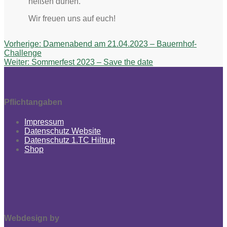
heißen dürfen.
Wir freuen uns auf euch!
Beitragsnavigation
Vorheriger
Vorherige:
Damenabend am 21.04.2023 – Bauernhof-
Beitrag:
Challenge
Nächster
Weiter:
Sommerfest 2023 – Save the date
Beitrag:
Pflichtangaben
Impressum
Datenschutz Website
Datenschutz 1.TC Hiltrup
Shop
Webdesign by