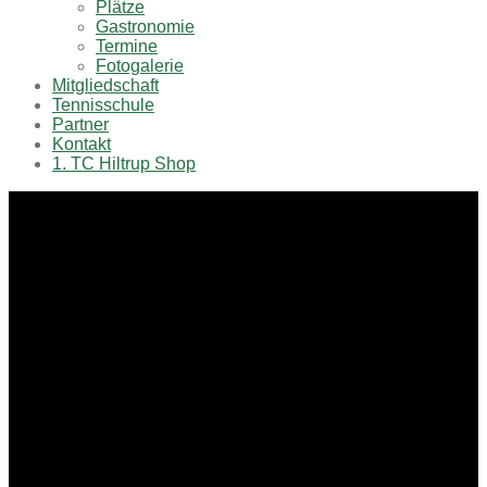
Plätze
Gastronomie
Termine
Fotogalerie
Mitgliedschaft
Tennisschule
Partner
Kontakt
1. TC Hiltrup Shop