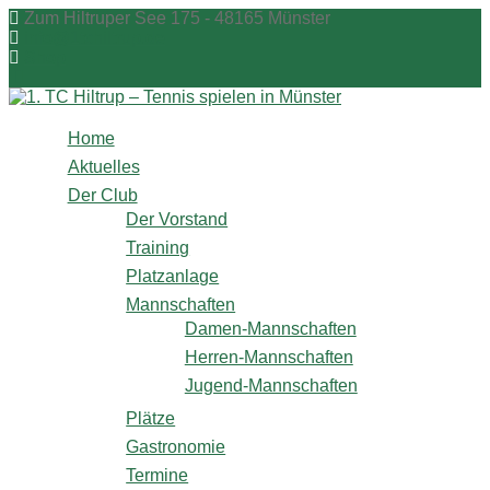
Zum
Zum Hiltruper See 175 - 48165 Münster
Inhalt
info@1tchiltrup.de
springen
Shop
Home
Aktuelles
Der Club
Der Vorstand
Training
Platzanlage
Mannschaften
Damen-Mannschaften
Herren-Mannschaften
Jugend-Mannschaften
Plätze
Gastronomie
Termine