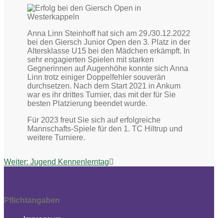
Anna Linn Steinhoff hat sich am 29./30.12.2022
bei den Giersch Junior Open den 3. Platz in der
Altersklasse U15 bei den Mädchen erkämpft. In
sehr engagierten Spielen mit starken
Gegnerinnen auf Augenhöhe konnte sich Anna
Linn trotz einiger Doppelfehler souverän
durchsetzen. Nach dem Start 2021 in Ankum
war es ihr drittes Turnier, das mit der für Sie
besten Platzierung beendet wurde.
Für 2023 freut Sie sich auf erfolgreiche
Mannschafts-Spiele für den 1. TC Hiltrup und
weitere Turniere.
Beitragsnavigation
Nächster
Weiter:
Jugend Kennenlerntag
Beitrag:
Pflichtangaben